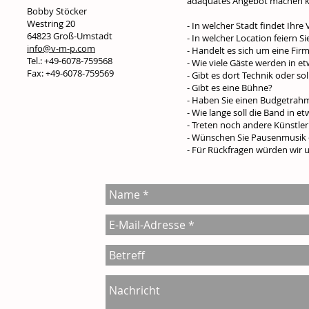
adäquates Angebot machen 
Bobby Stöcker
Westring 20
- In welcher Stadt findet Ihre
64823 Groß-Umstadt
- In welcher Location feiern Si
info@v-m-p.com
- Handelt es sich um eine Firm
Tel.: +49-6078-759568
- Wie viele Gäste werden in e
Fax: +49-6078-759569
- Gibt es dort Technik oder so
- Gibt es eine Bühne?
- Haben Sie einen Budgetrah
- Wie lange soll die Band in et
- Treten noch andere Künstle
- Wünschen Sie Pausenmusik o
- Für Rückfragen würden wir 
Das ist ein Tex
hier, um Ihren
hinzuzufügen 